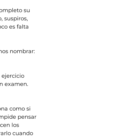
completo su 
, suspiros, 
co es falta 
mos nombrar: 
ejercicio 
un examen. 
ona como si 
impide pensar 
cen los 
rarlo cuando 