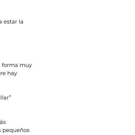
 estar la 
e forma muy 
re hay 
lar” 
ás 
s pequeños 