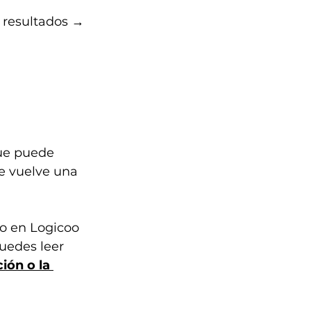
 resultados → 
 
ue puede 
e vuelve una 
o en Logicoo 
uedes leer 
ión o la 