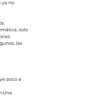
 ya no 
za.
mática, solo 
onas 
gunos, las 
ye poco a 
n.Una 