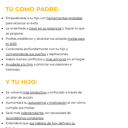
TÚ COMO PADRE:
Empoderarás a tu hijo con
herramientas probadas
para alcanzar el éxito.
Le enseñarás a
creer en su potencial
y lograr lo que
se propone.
Podrás establecer y alcanzar tus propias
metas para
el 2025
.
Conectarás profundamente con tu hijo y
comprenderás sus sueños
y aspiraciones.
Habrá menos conflictos y
más armonía
en el hogar.
Ayudarás a tu hijo
a priorizar sus pasiones e
intereses.
Y TU HIJO:
Se volverá
más productivo
y enfocado a través de
un plan de acción.
Aumentará su
autoestima y motivación
al ver cómo
cumple sus metas.
Será más
independiente
, sin necesidad de
recordatorios constantes
.
Entenderá que
sus hábitos de hoy definen su