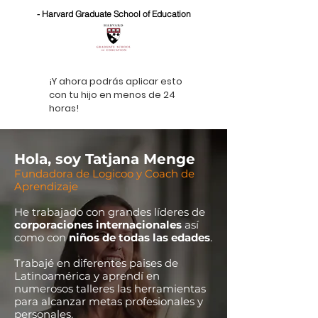
- Harvard Graduate School of Education
¡Y ahora podrás aplicar esto
con tu hijo en menos de 24
horas!
Hola, soy Tatjana Menge
Fundadora de Logicoo y Coach de
Aprendizaje
He trabajado con grandes líderes de
corporaciones internacionales
así
como con
niños de todas las edades
.
Trabajé en diferentes paises de
Latinoamérica y aprendí en
numerosos talleres las herramientas
para alcanzar metas profesionales y
personales.