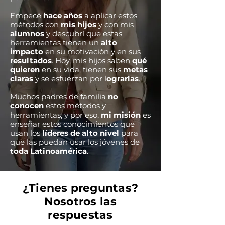
Empecé
hace años
a aplicar estos
métodos con
mis hijos
y con mis
alumnos
y descubrí que estas
herramientas tienen un
alto
impacto
en su motivación y en sus
resultados
. Hoy, mis hijos saben
qué
quieren
en su vida, tienen sus
metas
claras
y se esfuerzan por l
ograrlas
.
Muchos padres de familia
no
conocen
estos métodos y
herramientas, y por eso,
mi misión
es
enseñar estos conocimientos que
usan los
líderes de alto nivel
para
que las puedan usar los jóvenes de
toda Latinoamérica
.
¿Tienes preguntas?
Nosotros las
respuestas