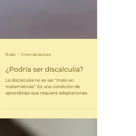
15 abr
5 min de lectura
¿Podría ser discalculia?
La discalculia no es ser “malo en
matemáticas”: Es una condición de
aprendizaje que requiere adaptaciones.