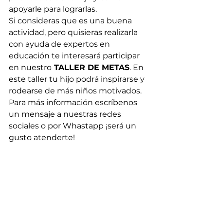
apoyarle para lograrlas.
Si consideras que es una buena 
actividad, pero quisieras realizarla 
con ayuda de expertos en 
educación te interesará participar 
en nuestro
 TALLER DE METAS
. En 
este taller tu hijo podrá inspirarse y 
rodearse de más niños motivados. 
Para más información escríbenos 
un mensaje a nuestras redes 
sociales o por Whastapp ¡será un 
gusto atenderte!
¡Ahora ya lo sabes! Este 2024 
puede ser un año diferente para tu 
hijo y aunque en el inicio puedes 
acompañar en el proceso 
dependerá de él alcanzar sus 