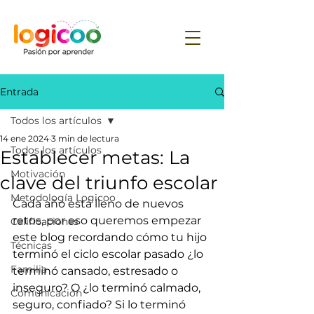
Entrada
Todos los artículos
14 ene 2024
3 min de lectura
Todos los artículos
Establecer metas: La
Motivación
clave del triunfo escolar
Metodología Logicoo
Cada año está lleno de nuevos 
retos, por eso queremos empezar 
Calificaciones
este blog recordando cómo tu hijo 
Técnicas
terminó el ciclo escolar pasado ¿lo 
Familia
terminó cansado, estresado o 
inseguro? O ¿lo terminó calmado, 
Comunicación
seguro, confiado? Si lo terminó 